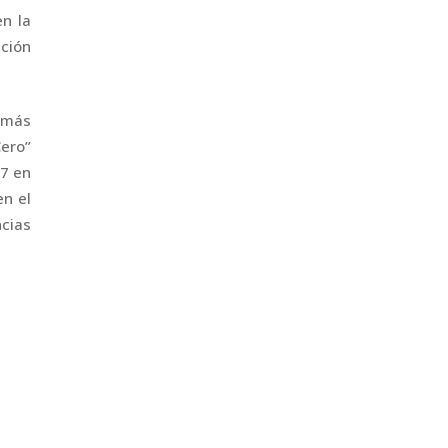
en la
ación
e más
Cero”
17 en
en el
ncias