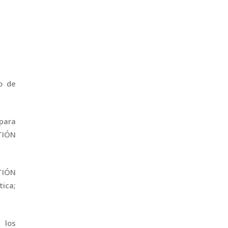
o de
para
TIÓN
TIÓN
ica;
 los