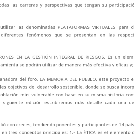
todas las carreras y perspectivas que tengan su participaci
.
utilizar las denominadas PLATAFORMAS VIRTUALES, para d
diferentes fenómenos que se presentan en las respect
 DRONES EN LA GESTIÓN INTEGRAL DE RIESGOS, Es un elem
amienta se podrán utilizar de manera más efectiva y eficaz y;
anadora del foro, LA MEMORIA DEL PUEBLO, este proyecto e
es objetivos del desarrollo sostenible, donde se busca incor
 población más vulnerable con base en su misma historia co
a siguiente edición escribiremos más detalle cada una de
lió con creces, tendiendo ponentes y participantes de 14 paí
en tres conceptos principales: 1.- La ÉTICA es el elemento 