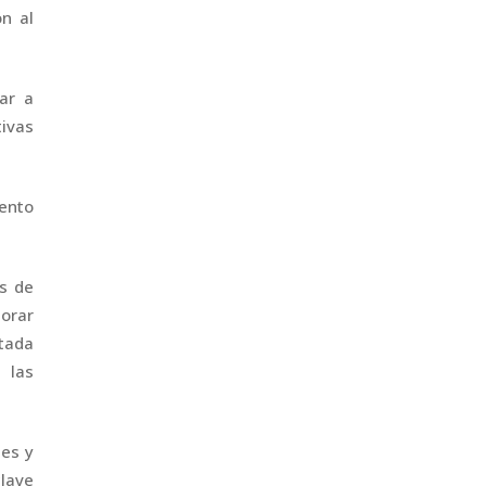
ón al
ar a
ivas
ento
s de
porar
ntada
 las
ses y
clave