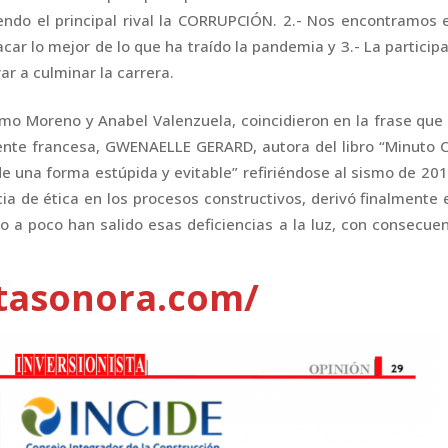
iendo el principal rival la CORRUPCIÓN. 2.- Nos encontramos 
r lo mejor de lo que ha traído la pandemia y 3.- La particip
r a culminar la carrera.
rmo Moreno y Anabel Valenzuela, coincidieron en la frase qu
nente francesa, GWENAELLE GERARD, autora del libro “Minuto 
e una forma estúpida y evitable” refiriéndose al sismo de 20
 de ética en los procesos constructivos, derivó finalmente 
o a poco han salido esas deficiencias a la luz, con consecue
stasonora.com/