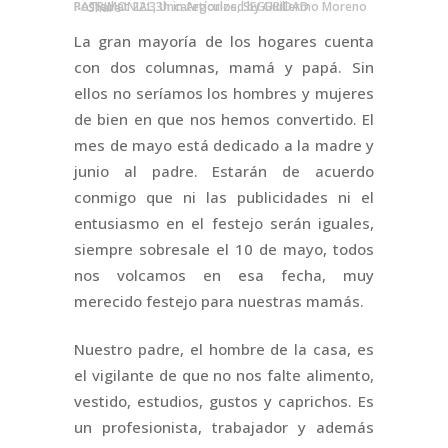
Posted at 22:33h
SEGURIDAD PATRIMONIAL
,
Uncategorized
in
Artículos
,
by
Guillermo Moreno
Share
La gran mayoría de los hogares cuenta
con dos columnas, mamá y papá. Sin
ellos no seríamos los hombres y mujeres
de bien en que nos hemos convertido. El
mes de mayo está dedicado a la madre y
junio al padre. Estarán de acuerdo
conmigo que ni las publicidades ni el
entusiasmo en el festejo serán iguales,
siempre sobresale el 10 de mayo, todos
nos volcamos en esa fecha, muy
merecido festejo para nuestras mamás.
Nuestro padre, el hombre de la casa, es
el vigilante de que no nos falte alimento,
vestido, estudios, gustos y caprichos. Es
un profesionista, trabajador y además