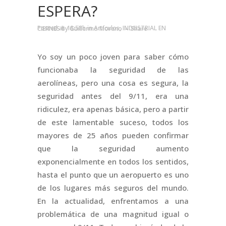
ESPERA?
Posted at 18:58h
in
Artículos
,
INDUSTRIAL EN CIERNES
by
Guillermo Moreno
Share
Yo soy un poco joven para saber cómo
funcionaba la seguridad de las
aerolíneas, pero una cosa es segura, la
seguridad antes del 9/11, era una
ridiculez, era apenas básica, pero a partir
de este lamentable suceso, todos los
mayores de 25 años pueden confirmar
que la seguridad aumento
exponencialmente en todos los sentidos,
hasta el punto que un aeropuerto es uno
de los lugares más seguros del mundo.
En la actualidad, enfrentamos a una
problemática de una magnitud igual o