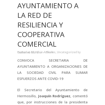
AYUNTAMIENTO A
LA RED DE
RESILIENCIA Y
COOPERATIVA
COMERCIAL
Posted at 03:18h
in
Artículos
,
Uncategorized
by
Guillermo Moreno
Share
CONVOCA SECRETARIA DE
AYUNTAMIENTO A ORGANIZACIONES DE
LA SOCIEDAD CIVIL PARA SUMAR
ESFUERZOS ANTE COVID-19
El Secretario del Ayuntamiento de
Hermosillo,
Joaquín Rodríguez
, comentó
que, por instrucciones de la presidenta