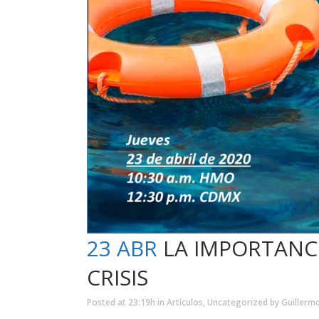
23 ABR
LA IMPORTANCI
CRISIS
Posted at 23:19h
in
Artículos
,
Uncategorized
by
Guillerm