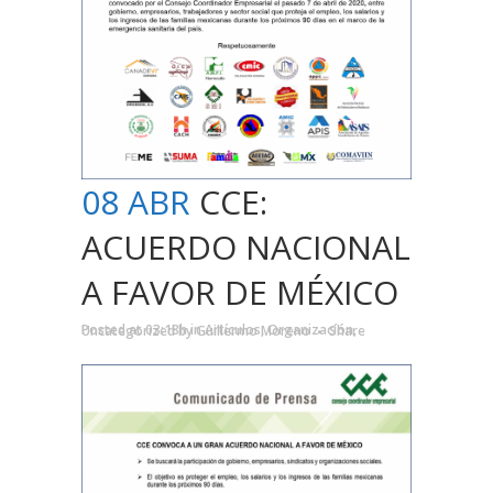
08 ABR
CCE:
ACUERDO NACIONAL
A FAVOR DE MÉXICO
Posted at 03:18h
in
Artículos
,
Organizacíón
,
Uncategorized
by
Guillermo Moreno
Share