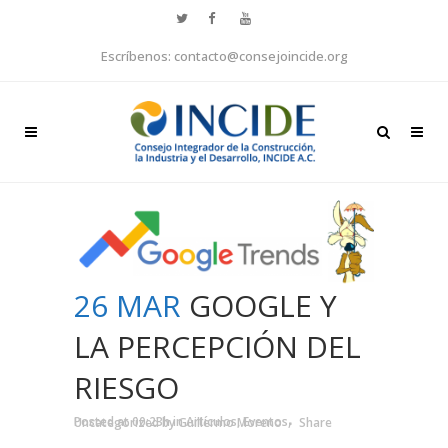
Escríbenos: contacto@consejoincide.org
26 MAR
GOOGLE Y
LA PERCEPCIÓN DEL
RIESGO
Posted at 00:23h
in
Artículos
,
Eventos
,
Uncategorized
by
Guillermo Moreno
Share