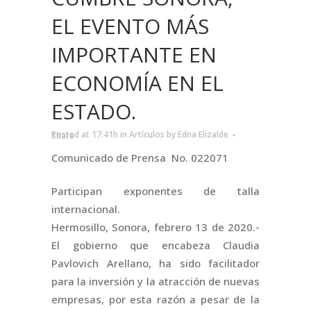
EL EVENTO MÁS
IMPORTANTE EN
ECONOMÍA EN EL
ESTADO.
Posted at 17:41h
in
Artículos
by
Edna Elizalde
Share
Comunicado de Prensa No. 022071
Participan exponentes de talla
internacional.
Hermosillo, Sonora, febrero 13 de 2020.-
El gobierno que encabeza Claudia
Pavlovich Arellano, ha sido facilitador
para la inversión y la atracción de nuevas
empresas, por esta razón a pesar de la