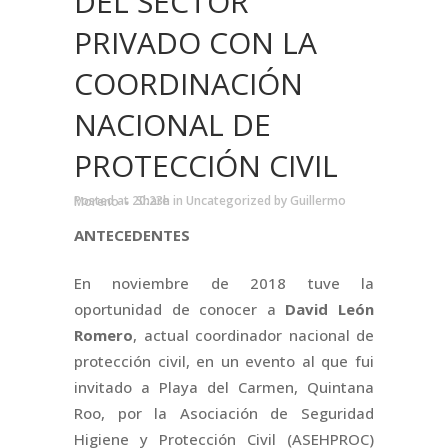
DEL SECTOR
PRIVADO CON LA
COORDINACIÓN
NACIONAL DE
PROTECCIÓN CIVIL
Posted at 20:23h
in
Uncategorized
by
Guillermo Moreno
Share
ANTECEDENTES
En noviembre de 2018 tuve la
oportunidad de conocer a
David León
Romero
, actual coordinador nacional de
protección civil, en un evento al que fui
invitado a Playa del Carmen, Quintana
Roo, por la Asociación de Seguridad
Higiene y Protección Civil (ASEHPROC)