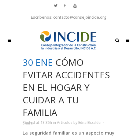
Escríbenos: contacto@consejoincide.org
30 ENE
CÓMO
EVITAR ACCIDENTES
EN EL HOGAR Y
CUIDAR A TU
FAMILIA
Posted at 18:35h
in
Artículos
by
Edna Elizalde
Share
La seguridad familiar es un aspecto muy