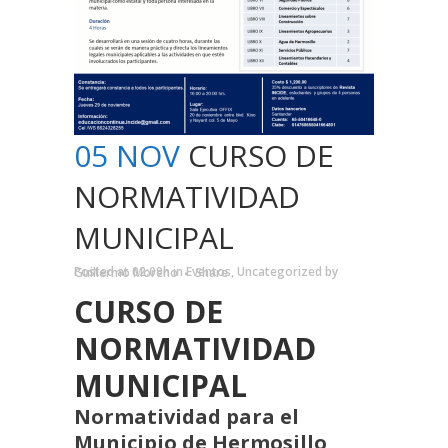
05 NOV
CURSO DE
NORMATIVIDAD
MUNICIPAL
Posted at 02:09h
in
Eventos
,
Uncategorized
by
Guillermo Moreno
Share
CURSO DE
NORMATIVIDAD
MUNICIPAL
Normatividad para el
Municipio de Hermosillo,