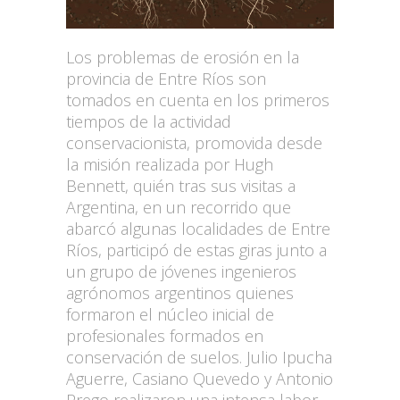
Los problemas de erosión en la
provincia de Entre Ríos son
tomados en cuenta en los primeros
tiempos de la actividad
conservacionista, promovida desde
la misión realizada por Hugh
Bennett, quién tras sus visitas a
Argentina, en un recorrido que
abarcó algunas localidades de Entre
Ríos, participó de estas giras junto a
un grupo de jóvenes ingenieros
agrónomos argentinos quienes
formaron el núcleo inicial de
profesionales formados en
conservación de suelos. Julio Ipucha
Aguerre, Casiano Quevedo y Antonio
Prego realizaron una intensa labor