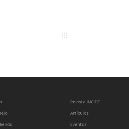
io
Revista INCIDE
sejo
Artículos
diendo
Eventos