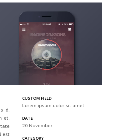
CUSTOM FIELD
Lorem ipsum dolor sit amet
s id,
 et,
DATE
20 November
utate
d est
CATEGORY