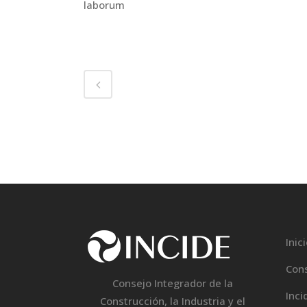
laborum
Inic
Con
Consejo Integrador de la
Inci
Construcción, la Industria y el