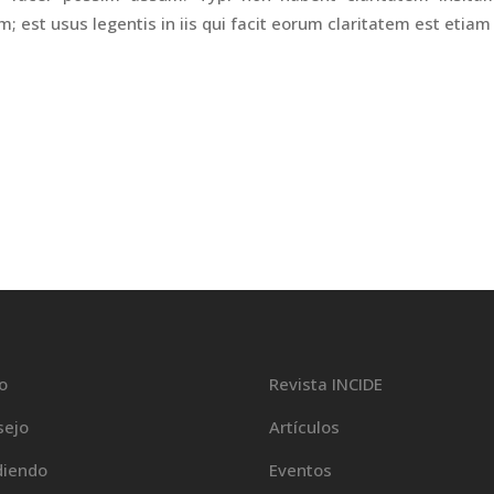
m; est usus legentis in iis qui facit eorum claritatem est eti
io
Revista INCIDE
sejo
Artículos
diendo
Eventos