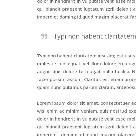
dolor in hendrerit in vulputate velit esse mo
qui blandit praesent luptatum zzril delenit 
imperdiet doming id quod mazim placerat face
Typi non habent claritatem 
Typi non habent claritatem insitam; est usus l
molestie consequat, vel illum dolore eu feugia
augue duis dolore te feugait nulla facilisi
facer possim assum. Claritas est etiam pro
quam nunc putamus parum claram, anteposuer
Lorem ipsum dolor sit amet, consectetuer ad
wisi enim ad minim veniam, quis nostrud exer
dolor in hendrerit in vulputate velit esse mo
qui blandit praesent luptatum zzril delenit 
imperdiet doming id quod mazim placerat 