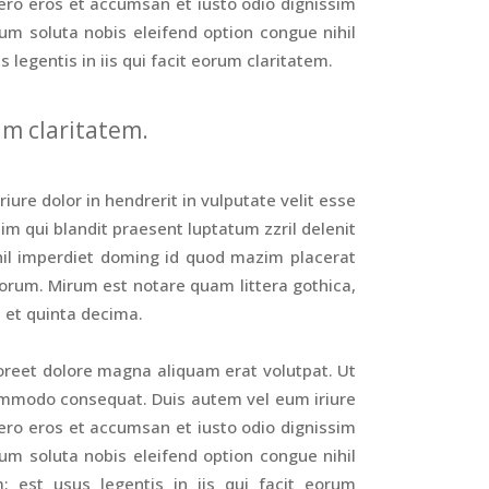
 vero eros et accumsan et iusto odio dignissim
cum soluta nobis eleifend option congue nihil
egentis in iis qui facit eorum claritatem.
um claritatem.
iure dolor in hendrerit in vulputate velit esse
sim qui blandit praesent luptatum zzril delenit
ihil imperdiet doming id quod mazim placerat
rum. Mirum est notare quam littera gothica,
 et quinta decima.
oreet dolore magna aliquam erat volutpat. Ut
 commodo consequat. Duis autem vel eum iriure
 vero eros et accumsan et iusto odio dignissim
cum soluta nobis eleifend option congue nihil
 est usus legentis in iis qui facit eorum