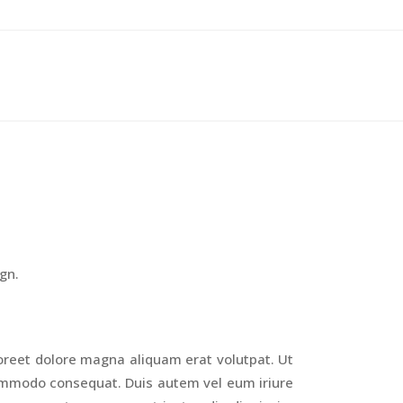
Escríbenos: contacto@consejoincide.org
CULOS
EVENTOS
REVISTA
gn.
oreet dolore magna aliquam erat volutpat. Ut
 commodo consequat. Duis autem vel eum iriure