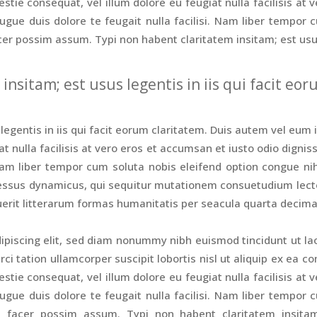
lestie consequat, vel illum dolore eu feugiat nulla facilisis at
augue duis dolore te feugait nulla facilisi. Nam liber tempor 
r possim assum. Typi non habent claritatem insitam; est usus l
insitam; est usus legentis in iis qui facit eor
egentis in iis qui facit eorum claritatem. Duis autem vel eum ir
t nulla facilisis at vero eros et accumsan et iusto odio dignis
. Nam liber tempor cum soluta nobis eleifend option congue n
cessus dynamicus, qui sequitur mutationem consuetudium lecto
it litterarum formas humanitatis per seacula quarta decima
ipiscing elit, sed diam nonummy nibh euismod tincidunt ut la
ci tation ullamcorper suscipit lobortis nisl ut aliquip ex ea
lestie consequat, vel illum dolore eu feugiat nulla facilisis at
augue duis dolore te feugait nulla facilisi. Nam liber tempor 
facer possim assum. Typi non habent claritatem insitam;