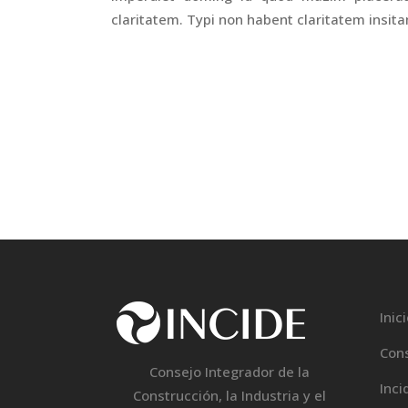
claritatem. Typi non habent claritatem insita
Inic
Con
Consejo Integrador de la
Inci
Construcción, la Industria y el