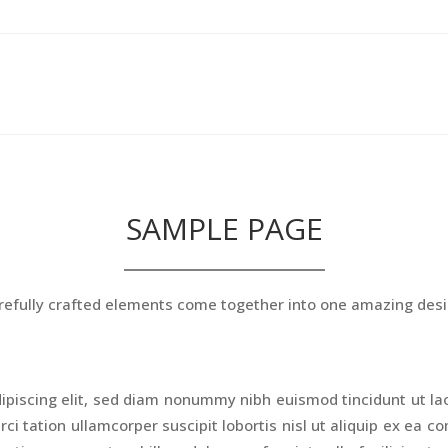
CONSEJO
INICIDIENDO
ARTÍ
SAMPLE PAGE
refully crafted elements come together into one amazing desi
ipiscing elit, sed diam nonummy nibh euismod tincidunt ut la
ci tation ullamcorper suscipit lobortis nisl ut aliquip ex ea